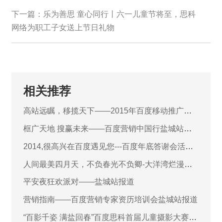
下一篇：
乐为善思 童心同行丨六一儿童节将至，思科
网络为职工子女送上节日礼物
相关推荐
高站远瞩，移揽天下——2015年百度移动推广峰
会会议报道
框广天地 搜赢未来——百度营销中国行盐城站会
议报道
2014,很高兴在百度遇见您---百度年底答谢会活动
报道
人间最美四月天，不负春光不负卿-大洋湾烂漫之
旅
平安夜狂欢派对——盐城站报道
营销指南——百度营销专家资历培训会盐城站报道
“百影千姿 满盐回春”百度思科首届儿童摄影大赛第