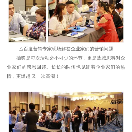
如何称呼您？
*
您的联系方式是？
*
扫描二维码
△百度营销专家现场解答企业家们的营销问题
关注公众号
抽奖是每次活动必不可少的环节，更是盐城思科对企
留言
业家们的感恩回馈。长长的队伍也见证着企业家们的热
回复【
数字营销
】即可获取白皮书
情，更燃起 又一次高潮！