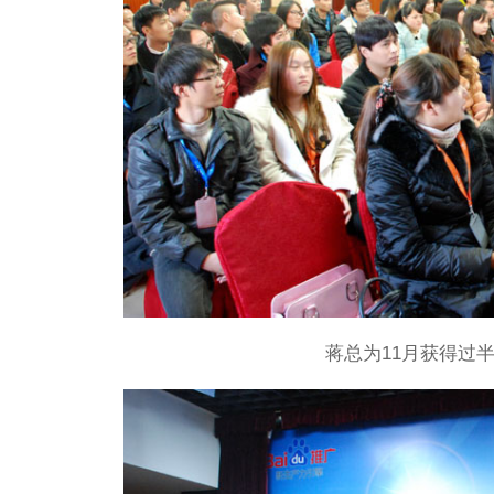
您将免费获得
1
全面诊断网站
您将获得专家对您网站的全面诊断服务
是提供一些通用的、浅显的建议。
蒋总为11月获得过
2
找出可能让您错过的增长点
我们将挖掘出有利于转化率提升的指标
善的确切地方。
3
流量查询与分析