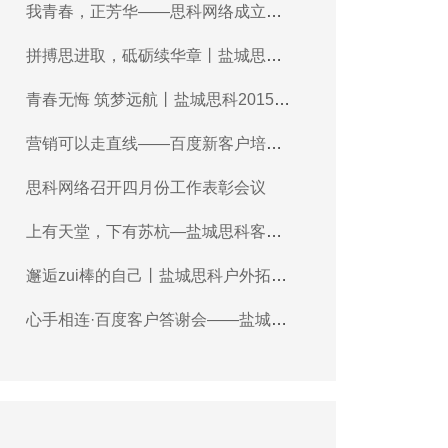
我青春，正芳华——思科网络成立十
八周年庆典
拼搏思进取，砥砺续华章丨盐城思科
召开2020年终总结暨表彰大会
青春无悔 筑梦远航丨盐城思科2015年
会圆满落幕！
营销可以走直线——百度新客户培训
交流活动报道
思科网络召开四月份工作表彰会议
上有天堂，下有苏杭—盐城思科客服
部春游纪实
邂逅zui棒的自己丨盐城思科户外拓展
暨CS争霸赛活动剪影
心手相连·百度客户答谢会——盐城站
报道