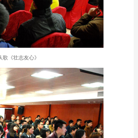
队歌《壮志友心》