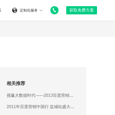
系
获
取
免
费
方
案
定制化服务
相关推荐
搜赢大数据时代——2013百度营销中
国行阜宁站活动报道
2011年百度营销中国行 盐城站盛大举
行